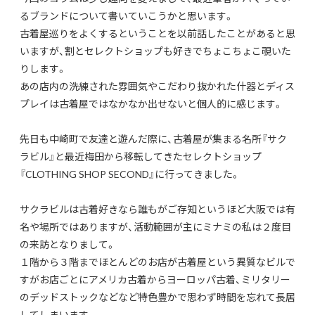
るブランドについて書いていこうかと思います。
古着屋巡りをよくするということを以前話したことがあると思
いますが、割とセレクトショップも好きでちょこちょこ覗いた
りします。
あの店内の洗練された雰囲気やこだわり抜かれた什器とディス
プレイは古着屋ではなかなか出せないと個人的に感じます。
先日も中崎町で友達と遊んだ際に、古着屋が集まる名所『サク
ラビル』と最近梅田から移転してきたセレクトショップ
『CLOTHING SHOP SECOND』に行ってきました。
サクラビルは古着好きなら誰もがご存知というほど大阪では有
名や場所ではありますが、活動範囲が主にミナミの私は２度目
の来訪となりまして。
１階から３階までほとんどのお店が古着屋という異質なビルで
すがお店ごとにアメリカ古着からヨーロッパ古着、ミリタリー
のデッドストックなどなど特色豊かで思わず時間を忘れて長居
してしまいます。