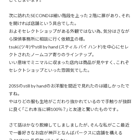
次に訪れたSECONDは細い階段を上った２階に扉があり、それ
を開ければ店舗という具合でした。
およそセレクトショップがある外観ではない為、気分はさなが
ら探偵事務所に相談に行く依頼主の様。
tsuki.(ツキ)やstill by hand (スティル バイ ハンド)を中心にセレ
クトされたノームコア寄りのラインナップ。
いい意味でミニマルに収まった店内は商品が見やすく、これぞ
セレクトショップといった雰囲気でした。
20SSのstill by handのお洋服を間近で見れたのは嬉しかったで
すね。
やはりどの服も生地がこだわり抜かれているので手触りが抜群
に良く「これ本当に綿100％？」と友達と驚いたものです。
さて話はかなり脱線してしましましたが、そんな私がここ最近
で一番好きなお店が神戸となんばパークスに店舗を構える