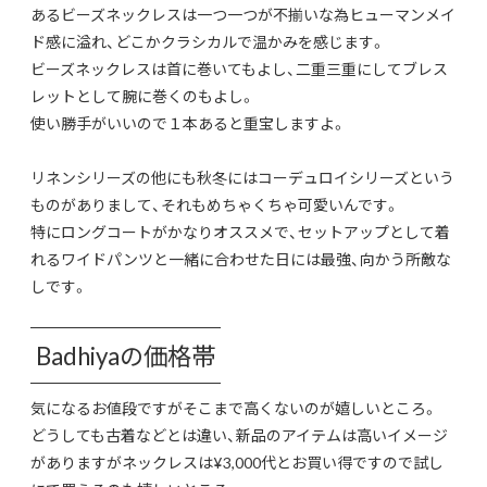
あるビーズネックレスは一つ一つが不揃いな為ヒューマンメイ
ド感に溢れ、どこかクラシカルで温かみを感じます。
ビーズネックレスは首に巻いてもよし、二重三重にしてブレス
レットとして腕に巻くのもよし。
使い勝手がいいので１本あると重宝しますよ。
リネンシリーズの他にも秋冬にはコーデュロイシリーズという
ものがありまして、それもめちゃくちゃ可愛いんです。
特にロングコートがかなりオススメで、セットアップとして着
れるワイドパンツと一緒に合わせた日には最強、向かう所敵な
しです。
Badhiyaの価格帯
気になるお値段ですがそこまで高くないのが嬉しいところ。
どうしても古着などとは違い、新品のアイテムは高いイメージ
がありますがネックレスは¥3,000代とお買い得ですので試し