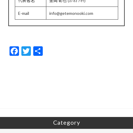
代表者名
金岡 彰也 (ｶﾅｵｶ ｱｷﾔ)
E-mail
info@getemonooki.com
F
T
共
ac
w
有
e
itt
b
er
o
o
k
Category